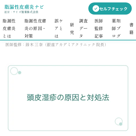
脂漏性皮膚炎ナビ
セルフチェック
運営：
ワイズ製薬株式会社
脂漏性
脂漏性皮膚
誤ケ
調査
医師
薬剤
研
書
皮膚炎
炎の原因・
アと
デー
監修
師ブ
2026.07.15
究
籍
とは
対策​​
は
タ
記事
ログ
掲載日：2026年6月11日
更新日：2026年7月15日
医師監修：鈴木 三奈（銀座アカデミアクリニック 院長）