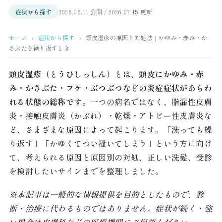
症状から探す
2026.06.11 公開 / 2026.07.15 更新
ホーム
›
症状から探す
›
頭皮湿疹の原因と対処法｜かゆみ・赤み・か
さぶたを繰り返すとき
頭皮湿疹（とうひしっしん）とは、頭皮にかゆみ・赤
み・かさぶた・フケ・ぶつぶつなどの炎症症状があらわ
れる状態の総称です。
一つの病名ではなく、脂漏性皮膚
炎・接触皮膚炎（かぶれ）・乾燥・アトピー性皮膚炎な
ど、さまざまな原因によって起こります。「洗っても繰
り返す」「かゆくてつい掻いてしまう」という方に向け
て、考えられる原因と原因別の対処、正しい洗髪、受診
を検討したいサインまでを整理しました。
※本記事は一般的な情報提供を目的としたもので、診
断・治療に代わるものではありません。症状が続く・強