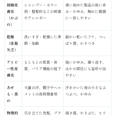
接触皮
シャンプー・カラー
使い始めた製品の後に赤
膚炎
剤・整髪料などの刺激
み・かゆみ、触れた範囲
（かぶ
やアレルギー
に一致しやすい
れ）
乾燥
洗いすぎ・乾燥した季
細かい乾いたフケ、つっ
（皮脂
節・加齢
ぱり感、かさつき
欠乏）
アトピ
もともとの肌質・体
強いかゆみ、繰り返す、
ー性皮
質、バリア機能の低下
ほかの部位にも湿疹が出
膚炎
やすい
あせ
大量の汗、帽子やヘル
汗をかいた後の小さなぶ
も・蒸
メットの長時間着用
つぶつ、かゆみ
れ
物理的
爪を立てた洗髪、ブラ
掻き傷、かさぶた、ヒリ