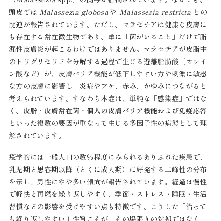
頭皮では
Malassezia globosa
や
Malassezia restricta
との
関連が報告されています。ただし、マラセチアは健康な皮膚に
も存在する常在微生物であり、単に「菌がいること」だけで脂
漏性皮膚炎が起こるわけではありません。マラセチアが皮脂中
のトリグリセリドを分解する過程で生じる遊離脂肪酸（オレイ
ン酸など）が、皮膚バリア機能が低下しやすい方や刺激に敏感
な方の皮膚に影響し、炎症やフケ、赤み、かゆみにつながると
考えられています。すなわち本症は、単純な「感染症」ではな
く、
皮脂・皮膚常在菌・個人の皮膚バリア機能および免疫応答
といった複数の要因が重なって生じる多因子性の病態として理
解されています。
疫学的には一般人口の数％程度にみられるありふれた疾患で、
乳児期と思春期以降（とくに成人期）に好発する二峰性の分布
を示し、男性にやや多い傾向が報告されています。経過は慢性
で軽快と再燃を繰り返しやすく、季節・ストレス・睡眠・生活
習慣などの影響を受けやすい点も特徴です。こうした「治って
も繰り返しやすい」性質こそが、その場限りの対処ではなく、