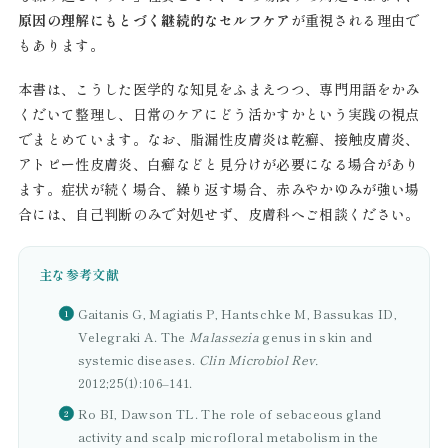
原因の理解にもとづく継続的なセルフケア
が重視される理由で
もあります。
本書は、こうした医学的な知見をふまえつつ、専門用語をかみ
くだいて整理し、日常のケアにどう活かすかという実践の視点
でまとめています。なお、脂漏性皮膚炎は乾癬、接触皮膚炎、
アトピー性皮膚炎、白癬などと見分けが必要になる場合があり
ます。症状が続く場合、繰り返す場合、赤みやかゆみが強い場
合には、自己判断のみで対処せず、皮膚科へご相談ください。
主な参考文献
Gaitanis G, Magiatis P, Hantschke M, Bassukas ID,
Velegraki A. The
Malassezia
genus in skin and
systemic diseases.
Clin Microbiol Rev.
2012;25(1):106–141.
Ro BI, Dawson TL. The role of sebaceous gland
activity and scalp microfloral metabolism in the