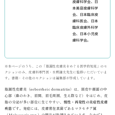
皮膚科学会、日
本美容皮膚科学
会、日本臨床皮
膚科医会、日本
臨床皮膚外科学
会、日本小児皮
膚科学会。
※本ページのうち、この「脂漏性皮膚炎をめぐる医学的知見」のセ
クションのみ、皮膚科専門医・水野謙太先生に監修いただいていま
す。書籍・その他のセクションは編集部が作成しています。
脂漏性皮膚炎（seborrheic dermatitis）は、頭皮や顔面の中
心部（鼻のわき、眉間、眉毛周囲、生え際など）をはじめ、皮
脂の分泌が多い部位に生じやすい、
慢性・再発性の炎症性皮膚
疾患
です。発症には、皮膚常在真菌であるマラセチア属
（
Malassezia
spp.）の関与が指摘されています。なかでも、