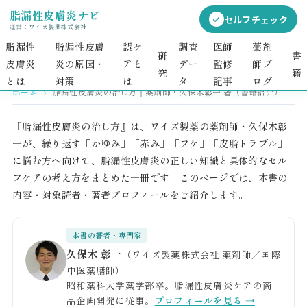
脂漏性皮膚炎ナビ
セルフチェック
運営：
ワイズ製薬株式会社
脂漏性
脂漏性皮膚
誤ケ
調査
医師
薬剤
研
書
皮膚炎
炎の原因・
アと
デー
監修
師ブ
究
籍
とは
対策​​
は
タ
記事
ログ
ホーム
›
脂漏性皮膚炎の治し方｜薬剤師・久保木彰一 著（書籍紹介）
『脂漏性皮膚炎の治し方』は、ワイズ製薬の薬剤師・久保木彰
一が、繰り返す「かゆみ」「赤み」「フケ」「皮脂トラブル」
に悩む方へ向けて、脂漏性皮膚炎の正しい知識と具体的なセル
フケアの考え方をまとめた一冊です。このページでは、本書の
内容・対象読者・著者プロフィールをご紹介します。
本書の著者・専門家
久保木 彰一
（ワイズ製薬株式会社 薬剤師／国際
中医薬膳師）
昭和薬科大学薬学部卒。脂漏性皮膚炎ケアの商
品企画開発に従事。
プロフィールを見る →