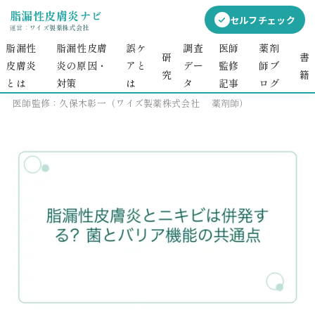
脂漏性皮膚炎ナビ
セルフチェック
運営：
ワイズ製薬株式会社
脂漏性
脂漏性皮膚
誤ケ
調査
医師
薬剤
研
書
皮膚炎
炎の原因・
アと
デー
監修
師ブ
2026.06.25
究
籍
とは
対策​​
は
タ
記事
ログ
掲載日：2026年6月21日
更新日：2026年6月25日
医師監修：久保木彰一（ワイズ製薬株式会社 薬剤師）