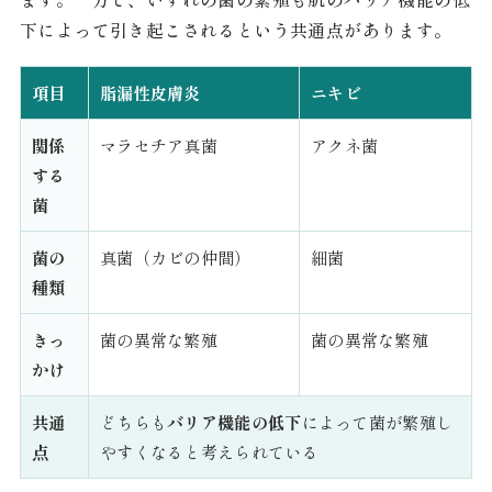
下によって引き起こされるという共通点があります。
項目
脂漏性皮膚炎
ニキビ
関係
マラセチア真菌
アクネ菌
する
菌
菌の
真菌（カビの仲間）
細菌
種類
きっ
菌の異常な繁殖
菌の異常な繁殖
かけ
共通
どちらも
バリア機能の低下
によって菌が繁殖し
点
やすくなると考えられている