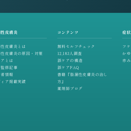
漏性皮膚炎
コンテンツ
症状
漏性皮膚炎とは
無料セルフチェック
フケ
漏性皮膚炎の原因・対策
12,183人調査
かゆ
ケアとは
誤ケアの構造
赤み
師監修記事
誤ケアFAQ
営者情報
書籍『脂漏性皮膚炎の治し
ディア掲載実績
方』
薬剤師ブログ