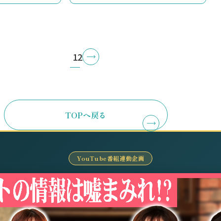
1
2
TOPへ戻る
YouTube番組連動企画