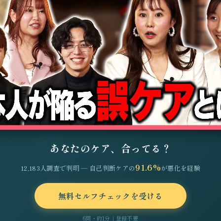
あなたのケア、合ってる？
91.6%
12,183人調査で判明 — 自己判断ケアの
が悪化を経験
無料セルフチェックを受ける
6問・約1分｜登録不要