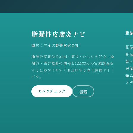
脂漏性皮膚炎ナビ
脂
運営：
ワイズ製薬株式会社
脂
脂
脂漏性皮膚炎の原因・症状・正しいケアを、薬
誤
剤師・医師監修の情報と12,183人の実態調査を
医
もとにわかりやすくお届けする専門情報サイト
運
です。
メ
セルフチェック
書籍