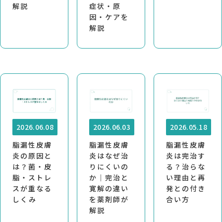
解説
症状・原
因・ケアを
解説
2026.06.08
2026.06.03
2026.05.18
脂漏性皮膚
脂漏性皮膚
脂漏性皮膚
炎の原因と
炎はなぜ治
炎は完治す
は？菌・皮
りにくいの
る？治らな
脂・ストレ
か｜完治と
い理由と再
スが重なる
寛解の違い
発との付き
しくみ
を薬剤師が
合い方
解説