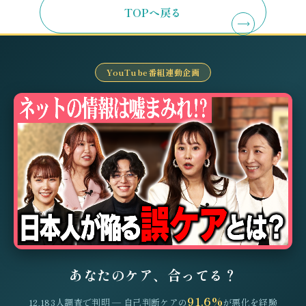
TOPへ戻る
YouTube番組連動企画
あなたのケア、合ってる？
91.6%
12,183人調査で判明 — 自己判断ケアの
が悪化を経験