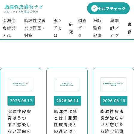
脂漏性皮膚炎ナビ
セルフチェック
運営：
ワイズ製薬株式会社
脂漏性
脂漏性皮膚
誤ケ
調査
医師
薬剤
脂漏性皮膚炎とは
研
書
皮膚炎
炎の原因・
アと
デー
監修
師ブ
究
籍
とは
対策​​
は
タ
記事
ログ
2026.06.12
2026.06.11
2026.06.10
脂漏性皮膚
脂漏性湿疹
脂漏性皮膚
炎はうつ
とは｜脂漏
炎が治らな
る？感染し
性皮膚炎と
いと感じた
ない理由を
の違いは？
ら読む記事