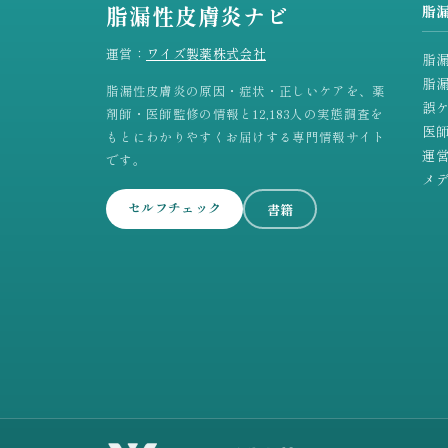
脂漏性皮膚炎ナビ
脂
運営：
ワイズ製薬株式会社
脂
脂
脂漏性皮膚炎の原因・症状・正しいケアを、薬
誤
剤師・医師監修の情報と12,183人の実態調査を
医
もとにわかりやすくお届けする専門情報サイト
運
です。
メ
セルフチェック
書籍