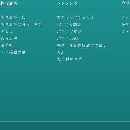
漏性皮膚炎
コンテンツ
症状
漏性皮膚炎とは
無料セルフチェック
フケ
漏性皮膚炎の原因・対策
12,183人調査
かゆ
ケアとは
誤ケアの構造
赤み
師監修記事
誤ケアFAQ
営者情報
書籍『脂漏性皮膚炎の治し
ディア掲載実績
方』
薬剤師ブログ