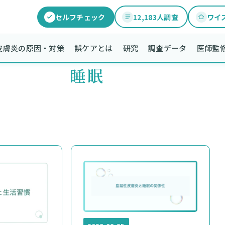
セルフチェック
12,183人調査
ワイ
膚炎の原因・対策​​
誤ケアとは
研究
調査データ
医師監
睡眠