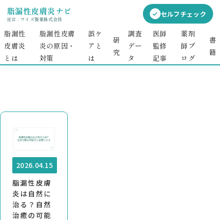
脂漏性皮膚炎ナビ
セルフチェック
運営：
ワイズ製薬株式会社
脂漏性
脂漏性皮膚
誤ケ
調査
医師
薬剤
投稿者: 伊賀 佐紀
研
書
皮膚炎
炎の原因・
アと
デー
監修
師ブ
究
籍
とは
対策​​
は
タ
記事
ログ
2026.04.15
脂漏性皮膚
炎は自然に
治る？自然
治癒の可能