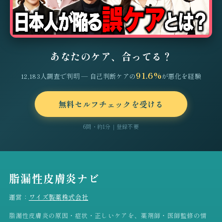
あなたのケア、合ってる？
91.6%
12,183人調査で判明 — 自己判断ケアの
が悪化を経験
無料セルフチェックを受ける
6問・約1分｜登録不要
脂漏性皮膚炎ナビ
運営：
ワイズ製薬株式会社
脂漏性皮膚炎の原因・症状・正しいケアを、薬剤師・医師監修の情