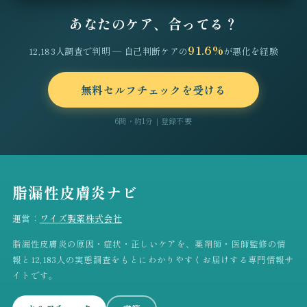
あなたのケア、合ってる？
91.6%
12,183人調査で判明 — 自己判断ケアの
が悪化を経験
無料セルフチェックを受ける
6問・約1分｜登録不要
脂漏性皮膚炎ナビ
運営：
ワイズ製薬株式会社
脂漏性皮膚炎の原因・症状・正しいケアを、薬剤師・医師監修の情
報と12,183人の実態調査をもとにわかりやすくお届けする専門情報サ
イトです。