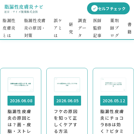
脂漏性皮膚炎ナビ
セルフチェック
運営：
ワイズ製薬株式会社
脂漏性
脂漏性皮膚
誤ケ
調査
医師
薬剤
原因チェック
研
書
皮膚炎
炎の原因・
アと
デー
監修
師ブ
究
籍
とは
対策​​
は
タ
記事
ログ
2026.06.08
2026.06.05
2026.05.12
脂漏性皮膚
フケの原因
脂漏性皮膚
炎の原因と
を知って正
炎にチョコ
は？菌・皮
しくケアす
ラBBは効
脂・ストレ
る方法
く？ビタミ